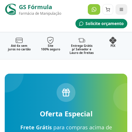
GS Fórmula
Farmácia de Manipulação
Manipulação Personalizada
Solicite orçamento
Envie sua Solicitação Médica
Emagrecimento Saudável
Solicitar Orçamento Agora
Até 6x sem
Site
Entrega Grátis
PIX
juros no cartão
100% seguro
p/ Salvador e
Lauro de Freitas
Oferta Especial
Frete Grátis
para compras acima de