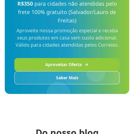
R$350
para cidades não atendidas pelo
frete 100% gratuito (Salvador/Lauro de
Freitas)
Aproveite nossa promoção especial e receba
seus produtos em casa sem custo adicional.
Válido para cidades atendidas pelos Correios.
Aproveitar Oferta
Saber Mais
Do nosso blog