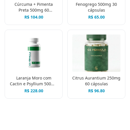
Cúrcuma + Pimenta
Fenogrego 500mg 30
Preta 500mg 60
cápsulas
cápsulas
R$
104.00
R$
65.00
Laranja Moro com
Citrus Aurantium 250mg
Cactin e Psyllium 500mg
60 cápsulas
60 cápsulas
R$
228.00
R$
96.80