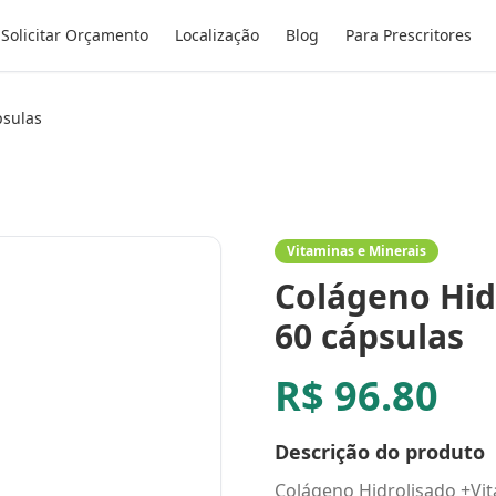
Solicitar Orçamento
Localização
Blog
Para Prescritores
psulas
Vitaminas e Minerais
Colágeno Hid
60 cápsulas
R$
96.80
Descrição do produto
Colágeno Hidrolisado +Vi