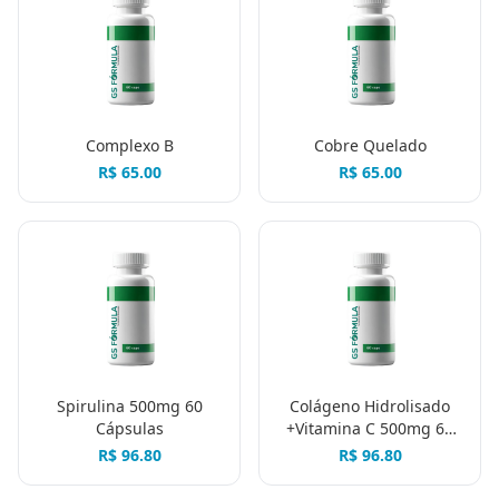
Complexo B
Cobre Quelado
R$
65.00
R$
65.00
Spirulina 500mg 60
Colágeno Hidrolisado
Cápsulas
+Vitamina C 500mg 60
cápsulas
R$
96.80
R$
96.80