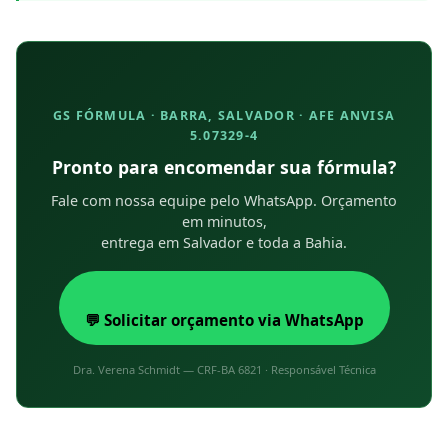
GS FÓRMULA · BARRA, SALVADOR · AFE ANVISA
5.07329-4
Pronto para encomendar sua fórmula?
Fale com nossa equipe pelo WhatsApp. Orçamento
em minutos,
entrega em Salvador e toda a Bahia.
💬 Solicitar orçamento via WhatsApp
Dra. Verena Schmidt — CRF-BA 6821 · Responsável Técnica