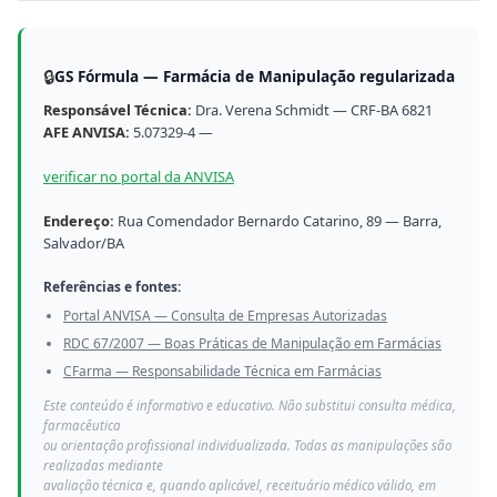
🔒
GS Fórmula — Farmácia de Manipulação regularizada
Responsável Técnica:
Dra. Verena Schmidt — CRF-BA 6821
AFE ANVISA:
5.07329-4 —
verificar no portal da ANVISA
Endereço:
Rua Comendador Bernardo Catarino, 89 — Barra,
Salvador/BA
Referências e fontes:
Portal ANVISA — Consulta de Empresas Autorizadas
RDC 67/2007 — Boas Práticas de Manipulação em Farmácias
CFarma — Responsabilidade Técnica em Farmácias
Este conteúdo é informativo e educativo. Não substitui consulta médica,
farmacêutica
ou orientação profissional individualizada. Todas as manipulações são
realizadas mediante
avaliação técnica e, quando aplicável, receituário médico válido, em