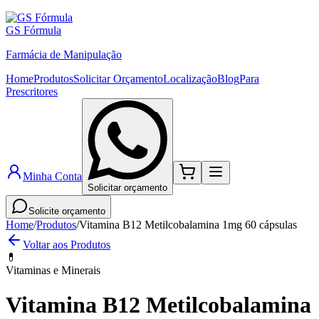
GS Fórmula
Farmácia de Manipulação
Home
Produtos
Solicitar Orçamento
Localização
Blog
Para
Prescritores
Minha Conta
Solicitar orçamento
Solicite orçamento
Home
/
Produtos
/
Vitamina B12 Metilcobalamina 1mg 60 cápsulas
Voltar aos Produtos
💊
Vitaminas e Minerais
Vitamina B12 Metilcobalamina