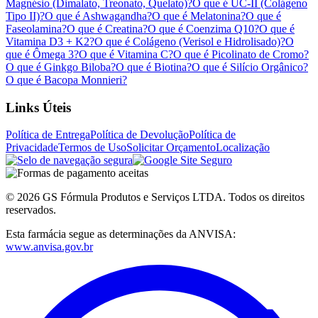
Magnésio (Dimalato, Treonato, Quelato)?
O que é UC-II (Colágeno
Tipo II)?
O que é Ashwagandha?
O que é Melatonina?
O que é
Faseolamina?
O que é Creatina?
O que é Coenzima Q10?
O que é
Vitamina D3 + K2?
O que é Colágeno (Verisol e Hidrolisado)?
O
que é Ômega 3?
O que é Vitamina C?
O que é Picolinato de Cromo?
O que é Ginkgo Biloba?
O que é Biotina?
O que é Silício Orgânico?
O que é Bacopa Monnieri?
Links Úteis
Política de Entrega
Política de Devolução
Política de
Privacidade
Termos de Uso
Solicitar Orçamento
Localização
© 2026 GS Fórmula Produtos e Serviços LTDA. Todos os direitos
reservados.
Esta farmácia segue as determinações da ANVISA:
www.anvisa.gov.br