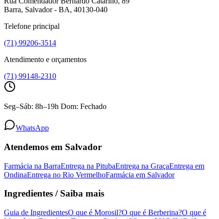
Rua Comendador Bernardo Catarino, 89
Barra, Salvador - BA, 40130-040
Telefone principal
(71) 99206-3514
Atendimento e orçamentos
(71) 99148-2310
Seg–Sáb: 8h–19h Dom: Fechado
WhatsApp
Atendemos em Salvador
Farmácia na Barra
Entrega na Pituba
Entrega na Graça
Entrega em
Ondina
Entrega no Rio Vermelho
Farmácia em Salvador
Ingredientes / Saiba mais
Guia de Ingredientes
O que é Morosil?
O que é Berberina?
O que é