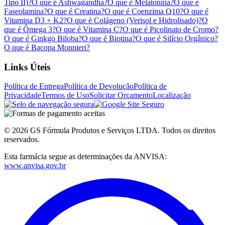
Tipo II)?
O que é Ashwagandha?
O que é Melatonina?
O que é
Faseolamina?
O que é Creatina?
O que é Coenzima Q10?
O que é
Vitamina D3 + K2?
O que é Colágeno (Verisol e Hidrolisado)?
O
que é Ômega 3?
O que é Vitamina C?
O que é Picolinato de Cromo?
O que é Ginkgo Biloba?
O que é Biotina?
O que é Silício Orgânico?
O que é Bacopa Monnieri?
Links Úteis
Política de Entrega
Política de Devolução
Política de
Privacidade
Termos de Uso
Solicitar Orçamento
Localização
© 2026 GS Fórmula Produtos e Serviços LTDA. Todos os direitos
reservados.
Esta farmácia segue as determinações da ANVISA:
www.anvisa.gov.br