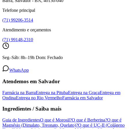
Barra, Salvador - BA, 40130-040
Telefone principal
(71) 99206-3514
Atendimento e orçamentos
(71) 99148-2310
Seg–Sáb: 8h–19h Dom: Fechado
WhatsApp
Atendemos em Salvador
Farmácia na Barra
Entrega na Pituba
Entrega na Graça
Entrega em
Ondina
Entrega no Rio Vermelho
Farmácia em Salvador
Ingredientes / Saiba mais
Guia de Ingredientes
O que é Morosil?
O que é Berberina?
O que é
Magnésio (Dimalato, Treonato, Quelato)?
O que é UC-II (Colágeno