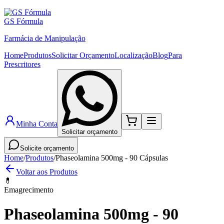
GS Fórmula
Farmácia de Manipulação
Home
Produtos
Solicitar Orçamento
Localização
Blog
Para
Prescritores
Minha Conta
Solicitar orçamento
Solicite orçamento
Home
/
Produtos
/
Phaseolamina 500mg - 90 Cápsulas
Voltar aos Produtos
💊
Emagrecimento
Phaseolamina 500mg - 90