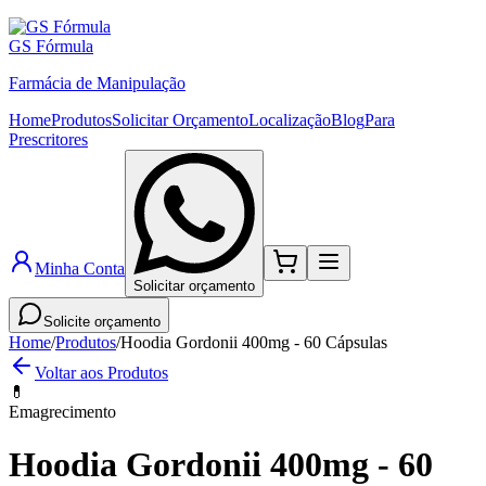
GS Fórmula
Farmácia de Manipulação
Home
Produtos
Solicitar Orçamento
Localização
Blog
Para
Prescritores
Minha Conta
Solicitar orçamento
Solicite orçamento
Home
/
Produtos
/
Hoodia Gordonii 400mg - 60 Cápsulas
Voltar aos Produtos
💊
Emagrecimento
Hoodia Gordonii 400mg - 60