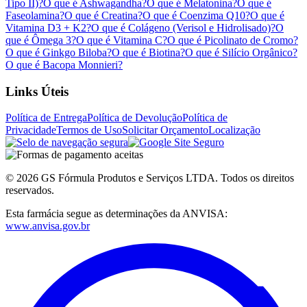
Tipo II)?
O que é Ashwagandha?
O que é Melatonina?
O que é
Faseolamina?
O que é Creatina?
O que é Coenzima Q10?
O que é
Vitamina D3 + K2?
O que é Colágeno (Verisol e Hidrolisado)?
O
que é Ômega 3?
O que é Vitamina C?
O que é Picolinato de Cromo?
O que é Ginkgo Biloba?
O que é Biotina?
O que é Silício Orgânico?
O que é Bacopa Monnieri?
Links Úteis
Política de Entrega
Política de Devolução
Política de
Privacidade
Termos de Uso
Solicitar Orçamento
Localização
© 2026 GS Fórmula Produtos e Serviços LTDA. Todos os direitos
reservados.
Esta farmácia segue as determinações da ANVISA:
www.anvisa.gov.br