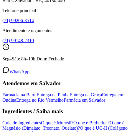
Barra, Salvador - BA, 40130-040
Telefone principal
(71) 99206-3514
Atendimento e orçamentos
(71) 99148-2310
Seg–Sáb: 8h–19h Dom: Fechado
WhatsApp
Atendemos em Salvador
Farmácia na Barra
Entrega na Pituba
Entrega na Graça
Entrega em
Ondina
Entrega no Rio Vermelho
Farmácia em Salvador
Ingredientes / Saiba mais
Guia de Ingredientes
O que é Morosil?
O que é Berberina?
O que é
Magnésio (Dimalato, Treonato, Quelato)?
O que é UC-II (Colágeno