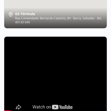
GS Fórmula
Rua Comendador Bernardo Catarino, 89 - Barra, Salvador - BA,
40130-040