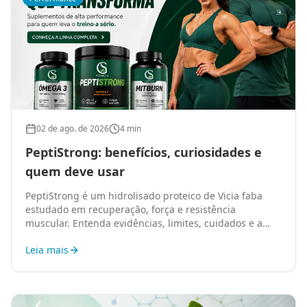
02 de ago. de 2026
4 min
PeptiStrong: benefícios, curiosidades e
quem deve usar
PeptiStrong é um hidrolisado proteico de Vicia faba
estudado em recuperação, força e resistência
muscular. Entenda evidências, limites, cuidados e a
oferta especial da GS Fórmula.
Leia mais