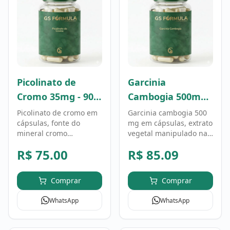
Picolinato de
Garcinia
Cromo 35mg - 90
Cambogia 500mg -
Cápsulas
90 Cápsulas
Picolinato de cromo em
Garcinia cambogia 500
cápsulas, fonte do
mg em cápsulas, extrato
mineral cromo
vegetal manipulado na
manipulada na GS
GS Fórmula. Fórmula
R$
75.00
R$
85.09
Fórmula. Fórmula
personalizada, uso
personalizada, uso
conforme orientação
conforme orientação
profissional.
Comprar
Comprar
profissional.
WhatsApp
WhatsApp