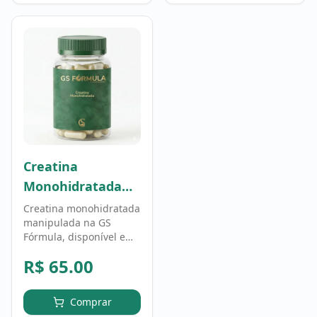
Creatina
Monohidratada
100g - 100% Pura
Creatina monohidratada
manipulada na GS
Fórmula, disponível em
100g. Suplemento
R$
65.00
amplamente utilizado
como apoio à prática de
atividade física. Uso
Comprar
conforme orientação de