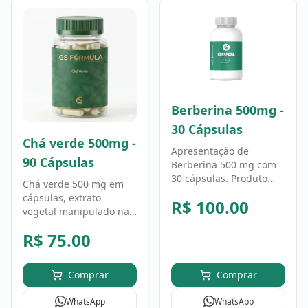
Berberina 500mg -
30 Cápsulas
Chá verde 500mg -
Apresentação de
90 Cápsulas
Berberina 500 mg com
30 cápsulas. Produto
Chá verde 500 mg em
manipulado; eventuais
cápsulas, extrato
R$
100.00
ajustes devem seguir a
vegetal manipulado na
fórmula e a orientação
GS Fórmula. Fórmula
profissional.
R$
75.00
personalizada, uso
conforme orientação
profissional.
Comprar
Comprar
WhatsApp
WhatsApp