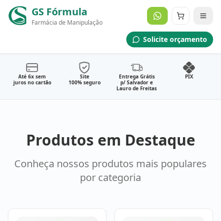
GS Fórmula
Farmácia de Manipulação
Manipulação Personalizada
Solicite orçamento
Envie sua Solicitação Médica
Solicitar Orçamento Agora
Até 6x sem
Site
Entrega Grátis
PIX
juros no cartão
100% seguro
p/ Salvador e
Lauro de Freitas
Produtos em Destaque
Conheça nossos produtos mais populares
por categoria