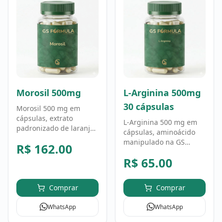
Morosil 500mg
L-Arginina 500mg
30 cápsulas
Morosil 500 mg em
cápsulas, extrato
L-Arginina 500 mg em
padronizado de laranja
cápsulas, aminoácido
Moro (Citrus sinensis)
manipulado na GS
R$
162.00
manipulado na GS
Fórmula em fórmula
Fórmula. Fórmula
R$
65.00
personalizada. Uso
personalizada, uso
conforme orientação
conforme orientação
profissional.
profissional.
Comprar
Comprar
WhatsApp
WhatsApp