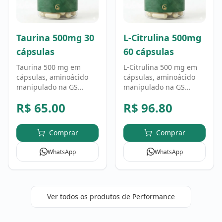
Taurina 500mg 30
L-Citrulina 500mg
cápsulas
60 cápsulas
Taurina 500 mg em
L-Citrulina 500 mg em
cápsulas, aminoácido
cápsulas, aminoácido
manipulado na GS
manipulado na GS
Fórmula em fórmula
Fórmula em fórmula
R$
65.00
R$
96.80
personalizada. Uso
personalizada. Uso
conforme orientação
conforme orientação
profissional.
profissional.
Comprar
Comprar
WhatsApp
WhatsApp
Ver todos os produtos de
Performance