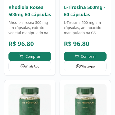
Rhodiola Rosea
L-Tirosina 500mg -
500mg 60 cápsulas
60 cápsulas
Rhodiola rosea 500 mg
L-Tirosina 500 mg em
em cápsulas, extrato
cápsulas, aminoácido
vegetal manipulado na
manipulado na GS
GS Fórmula. Fórmula
Fórmula em fórmula
R$
96.80
R$
96.80
personalizada, uso
personalizada. Uso
conforme orientação
conforme orientação
profissional.
profissional.
Comprar
Comprar
WhatsApp
WhatsApp