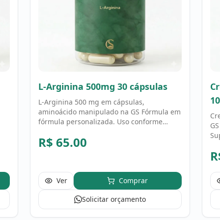
L-Arginina 500mg 30 cápsulas
Cr
1
L-Arginina 500 mg em cápsulas,
aminoácido manipulado na GS Fórmula em
Cr
fórmula personalizada. Uso conforme
GS
orientação profissional.
Su
R$
65.00
apo
R
co
sa
Ver
Comprar
Solicitar orçamento