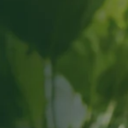
citação
am sua medicação com os
da e segura.