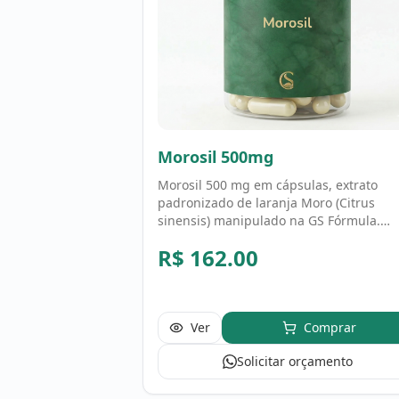
Morosil 500mg
Morosil 500 mg em cápsulas, extrato
padronizado de laranja Moro (Citrus
sinensis) manipulado na GS Fórmula.
Fórmula personalizada, uso conforme
R$
162.00
orientação profissional.
Ver
Comprar
Solicitar orçamento