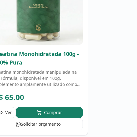
eatina Monohidratada 100g -
00% Pura
eatina monohidratada manipulada na
 Fórmula, disponível em 100g.
plemento amplamente utilizado como
io à prática de atividade física. Uso
$
65.00
nforme orientação de profissional de
úde.
Ver
Comprar
Solicitar orçamento