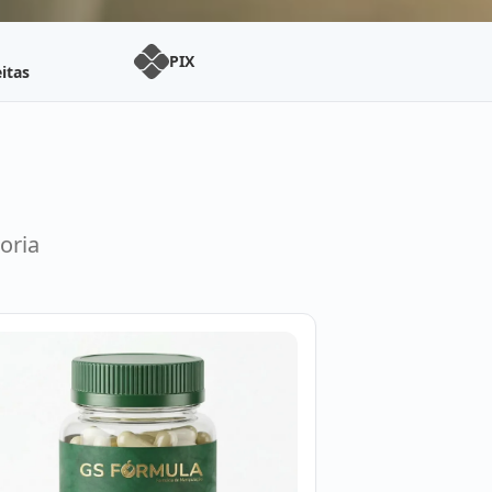
PIX
itas
oria