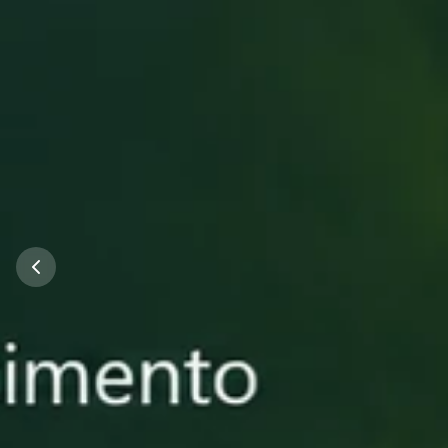
⭐ Produto Destacado
Manipulação Personalizada
Envie sua Soli
Médica
Nossos farmacêuticos especializados prepar
mais altos padrões de qualidade. Entrega rápi
Solicitar Orçamento Agora