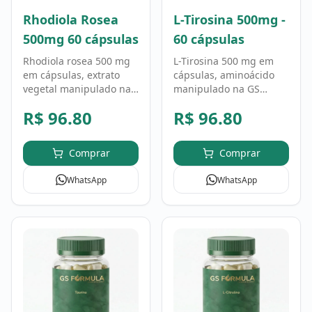
Rhodiola Rosea
L-Tirosina 500mg -
500mg 60 cápsulas
60 cápsulas
Rhodiola rosea 500 mg
L-Tirosina 500 mg em
em cápsulas, extrato
cápsulas, aminoácido
vegetal manipulado na
manipulado na GS
GS Fórmula. Fórmula
Fórmula em fórmula
R$
96.80
R$
96.80
personalizada, uso
personalizada. Uso
conforme orientação
conforme orientação
profissional.
profissional.
Comprar
Comprar
WhatsApp
WhatsApp