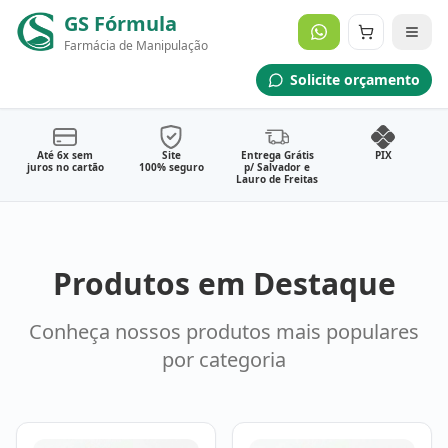
GS Fórmula
Farmácia de Manipulação
Manipulação Personalizada
Solicite orçamento
Envie sua Solicitação Médica
Solicitar Orçamento Agora
Até 6x sem
Site
Entrega Grátis
PIX
juros no cartão
100% seguro
p/ Salvador e
Lauro de Freitas
Produtos em Destaque
Conheça nossos produtos mais populares
por categoria