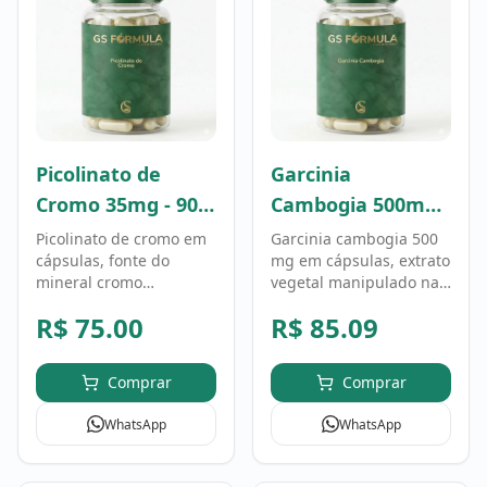
Picolinato de
Garcinia
Cromo 35mg - 90
Cambogia 500mg -
Cápsulas
90 Cápsulas
Picolinato de cromo em
Garcinia cambogia 500
cápsulas, fonte do
mg em cápsulas, extrato
mineral cromo
vegetal manipulado na
manipulada na GS
GS Fórmula. Fórmula
R$
75.00
R$
85.09
Fórmula. Fórmula
personalizada, uso
personalizada, uso
conforme orientação
conforme orientação
profissional.
Comprar
Comprar
profissional.
WhatsApp
WhatsApp