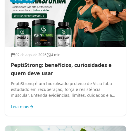
02 de ago. de 2026
4 min
PeptiStrong: benefícios, curiosidades e
quem deve usar
PeptiStrong é um hidrolisado proteico de Vicia faba
estudado em recuperação, força e resistência
muscular. Entenda evidências, limites, cuidados e a
oferta especial da GS Fórmula.
Leia mais