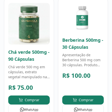
Berberina 500mg -
30 Cápsulas
Chá verde 500mg -
Apresentação de
90 Cápsulas
Berberina 500 mg com
30 cápsulas. Produto
Chá verde 500 mg em
manipulado; eventuais
cápsulas, extrato
R$
100.00
ajustes devem seguir a
vegetal manipulado na
fórmula e a orientação
GS Fórmula. Fórmula
profissional.
R$
75.00
personalizada, uso
conforme orientação
profissional.
Comprar
Comprar
WhatsApp
WhatsApp