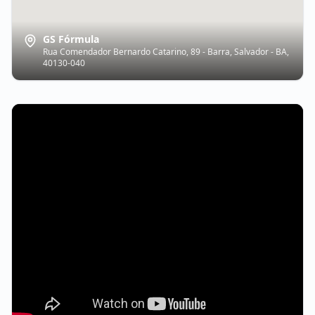
GS Fórmula
Rua Comendador Bernardo Catarino, 89 - Barra, Salvador - BA,
40130-040