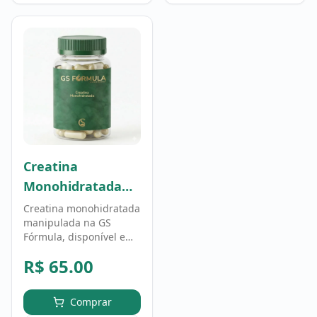
Creatina
Monohidratada
100g - 100% Pura
Creatina monohidratada
manipulada na GS
Fórmula, disponível em
100g. Suplemento
R$
65.00
amplamente utilizado
como apoio à prática de
atividade física. Uso
Comprar
conforme orientação de