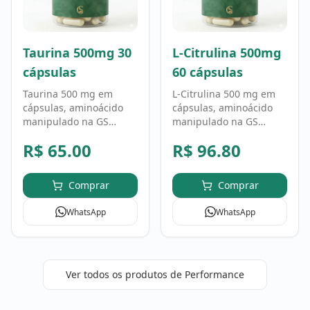
Taurina 500mg 30
L-Citrulina 500mg
cápsulas
60 cápsulas
Taurina 500 mg em
L-Citrulina 500 mg em
cápsulas, aminoácido
cápsulas, aminoácido
manipulado na GS
manipulado na GS
Fórmula em fórmula
Fórmula em fórmula
R$
65.00
R$
96.80
personalizada. Uso
personalizada. Uso
conforme orientação
conforme orientação
profissional.
profissional.
Comprar
Comprar
WhatsApp
WhatsApp
Ver todos os produtos de
Performance