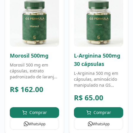
Morosil 500mg
L-Arginina 500mg
30 cápsulas
Morosil 500 mg em
cápsulas, extrato
L-Arginina 500 mg em
padronizado de laranja
cápsulas, aminoácido
Moro (Citrus sinensis)
manipulado na GS
R$
162.00
manipulado na GS
Fórmula em fórmula
Fórmula. Fórmula
R$
65.00
personalizada. Uso
personalizada, uso
conforme orientação
conforme orientação
profissional.
profissional.
Comprar
Comprar
WhatsApp
WhatsApp